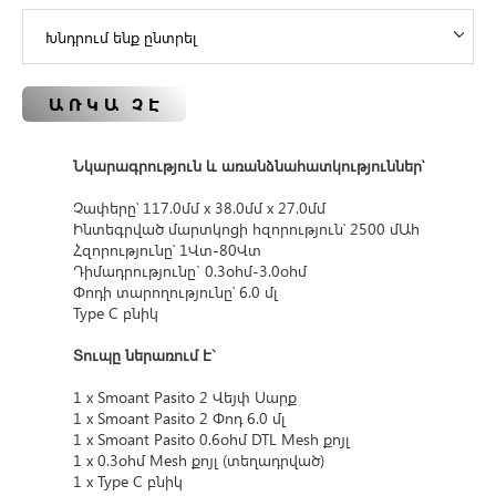
ԱՌԿԱ ՉԷ
Նկա
րագրություն և առանձնահատկություններ՝
Չափերը՝ 117.0մմ x 38.0մմ x 27.0մմ
Ինտեգրված մարտկոցի հզորություն՝ 2500 մԱհ
Հզորությունը՝ 1Վտ-80Վտ
Դիմադրությունը` 0.3օհմ-3.0օհմ
Փոդի տարողությունը՝ 6.0 մլ
Type C բնիկ
Տուպը ներառում է`
1 x Smoant Pasito 2 Վեյփ Սարք
1 x Smoant Pasito 2 Փոդ 6.0 մլ
1 x Smoant Pasito 0.6օհմ DTL Mesh քոյլ
1 x 0.3օհմ Mesh քոյլ (տեղադրված)
1 x Type C բնիկ