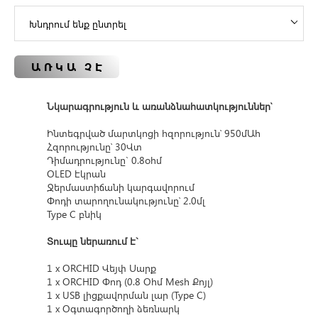
ԱՌԿԱ ՉԷ
Նկարագրություն և առանձնահատկություններ՝
Ինտեգրված մարտկոցի հզորություն՝ 950մԱհ
Հզորությունը՝ 30Վտ
Դիմադրությունը` 0.8օհմ
OLED էկրան
Ջերմաստիճանի կարգավորում
Փոդի տարողունակությունը՝ 2.0մլ
Type C բնիկ
Տուպը ներառում է`
1 x ORCHID Վեյփ Սարք
1 x ORCHID Փոդ (0.8 Օհմ Mesh Քոյլ)
1 x USB լիցքավորման լար (Type C)
1 x Օգտագործողի ձեռնարկ