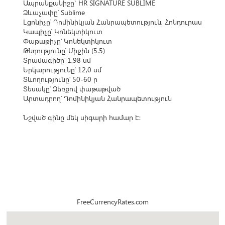
Ապրանքանիշը` HR SIGNATURE SUBLIME
Ձևաչափը՝ Sublime
Լցոնիչը՝ Դոմինիկյան Հանրապետություն, Հոնդուրաս
Կապիչը՝ Կոնեկտիկուտ
Փաթաթիչը՝ Կոնեկտիկուտ
Թնդությունը՝ Միջին (5.5)
Տրամագիծը՝ 1,98 սմ
Երկարությունը՝ 12,0 սմ
Տևողությունը՝ 50-60 ր
Տեսակը՝ Ձեռքով փաթաթված
Արտադրող՝ Դոմինիկյան Հանրապետություն
Նշված գինը մեկ սիգարի համար է։
FreeCurrencyRates.com