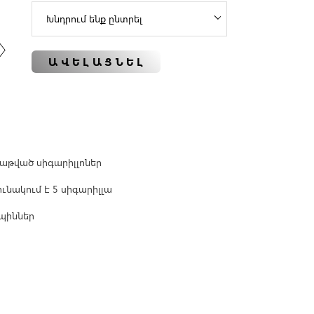
ԱՎԵԼԱՑՆԵԼ
աթված սիգարիլլոներ
ւնակում է 5 սիգարիլլա
իպիններ