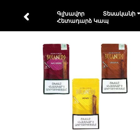
Գլխավոր
Տեսականի
Հետադարձ Կապ