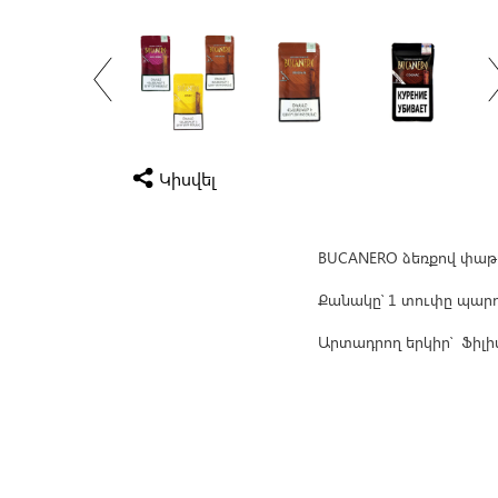
Կիսվել
BUCANERO ձեռքով փաթ
Քանակը՝ 1 տուփը պարո
Արտադրող երկիր՝ Ֆիլ