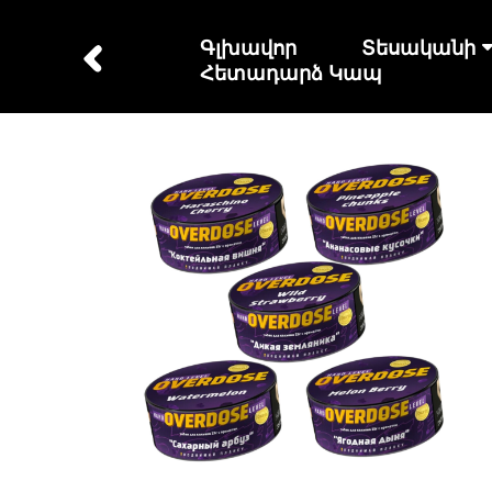
Գլխավոր
Տեսականի
Հետադարձ Կապ