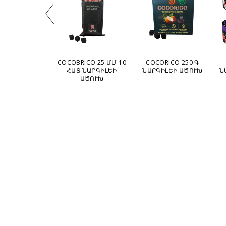
FAKHER 50 Գ
COCOBRICO 25 ՄՄ 10
COCORICO 250 Գ
ԼԵԻ ԹՈՒԹՈՒՆ
ՀԱՏ ՆԱՐԳԻԼԵԻ
ՆԱՐԳԻԼԵԻ ԱԾՈՒԽ
Ն
ԱԾՈՒԽ