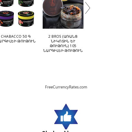
CHABACCO 50 Գ
2 BROS (ԱՌԱՆՑ
BLACKBURN 100 Գ
ԱՐԳԻԼԵԻ ԹՈՒԹՈՒՆ
ՆԻԿՈՏԻՆ ԵՒ Թ
ՆԱՐԳԻԼԵԻ ԹՈՒԹՈՒՆ
ՈՒԹՈՒՆ) 105 Ն
ԱՐԳԻԼԵԻ ԹՈՒԹՈՒՆ
FreeCurrencyRates.com