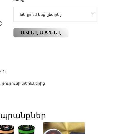
ԱՎԵԼԱՑՆԵԼ
ուն
 թութունի տերևներից
պրանքներ