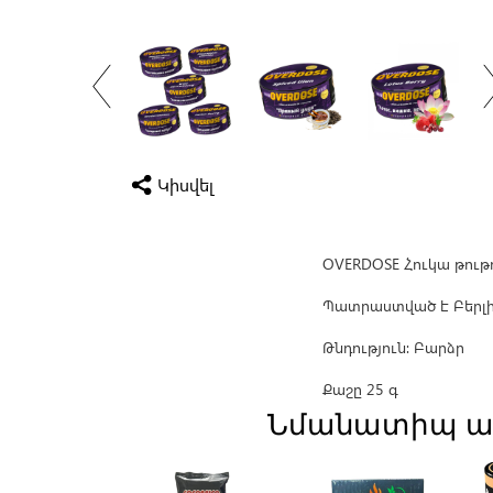
Կիսվել
OVERDOSE Հուկա թութ
Պատրաստված է Բերլի
Թնդություն։ Բարձր
Քաշը 25 գ
Նմանատիպ ա