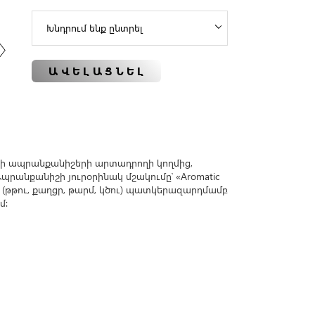
ԱՎԵԼԱՑՆԵԼ
տնի ապրանքանիշերի արտադրողի կողմից,
: Ապրանքանիշի յուրօրինակ մշակումը՝ «Aromatic
 (թթու, քաղցր, թարմ, կծու) պատկերազարդմամբ
մ: