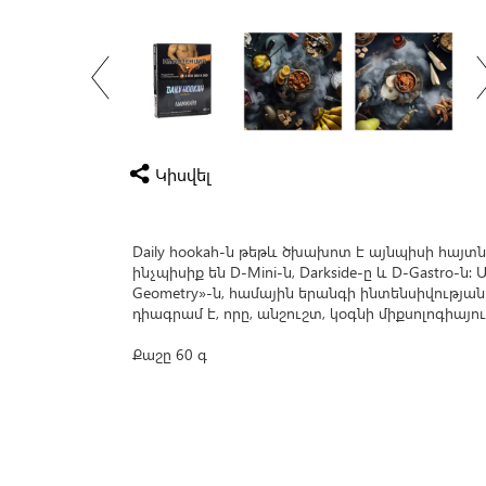
Կիսվել
Daily hookah-ն թեթև ծխախոտ է այնպիսի հայ
ինչպիսիք են D-Mini-ն, Darkside-ը և D-Gastro-ն
Geometry»-ն, համային երանգի ինտենսիվության
դիագրամ է, որը, անշուշտ, կօգնի միքսոլոգիայու
Քաշը 60 գ