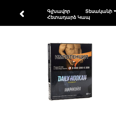
Գլխավոր
Տեսականի
Հետադարձ Կապ