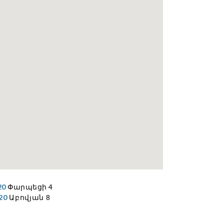
20
Փարպեցի 4
20
Աբովյան 8
20
Թումանյան 29