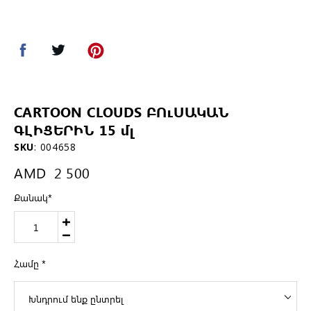
CARTOON CLOUDS ԲՈւՍԱԿԱՆ
ԳԼԻՑԵՐԻՆ 15 մլ
SKU
:
004658
AMD
2 500
Քանակ
*
Համը
*