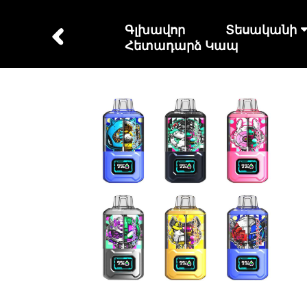
Գլխավոր
Տեսականի
Հետադարձ Կապ