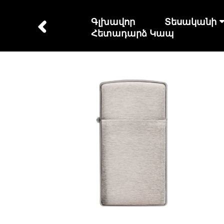
Գլխավոր
Տեսականի
Հետադարձ Կապ