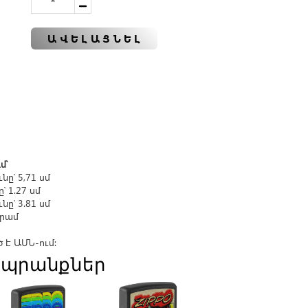
ԱՎԵԼԱՑՆԵԼ
մ՝
նը՝ 5,71 սմ
՝ 1.27 սմ
նը՝ 3.81 սմ
գրամ
է ԱՄՆ-ում։
պրանքներ