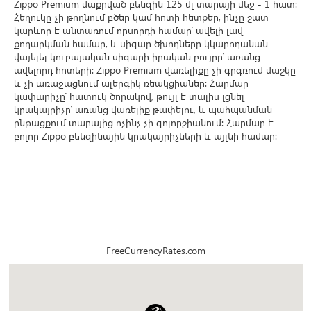
Zippo Premium մաքրված բենզին 125 մլ տարայի մեջ - 1 հատ:
Հեղուկը չի թողնում բծեր կամ հոտի հետքեր, ինչը շատ
կարևոր է անտառում որսորդի համար՝ ավելի լավ
քողարկման համար, և սիգար ծխողները կկարողանան
վայելել կուբայական սիգարի իրական բույրը՝ առանց
ավելորդ հոտերի։ Zippo Premium վառելիքը չի գրգռում մաշկը
և չի առաջացնում ալերգիկ ռեակցիաներ։ Հարմար
կափարիչը՝ հատուկ ծորակով, թույլ է տալիս լցնել
կրակայրիչը՝ առանց վառելիք թափելու, և պահպանման
ընթացքում տարայից ոչինչ չի գոլորշիանում։ Հարմար է
բոլոր Zippo բենզինային կրակայրիչների և այլնի համար։
FreeCurrencyRates.com