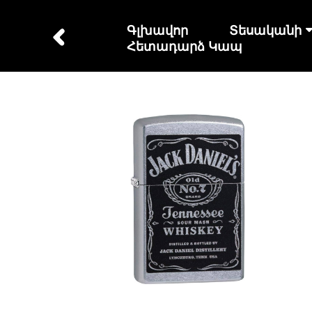
Գլխավոր
Տեսականի
Հետադարձ Կապ