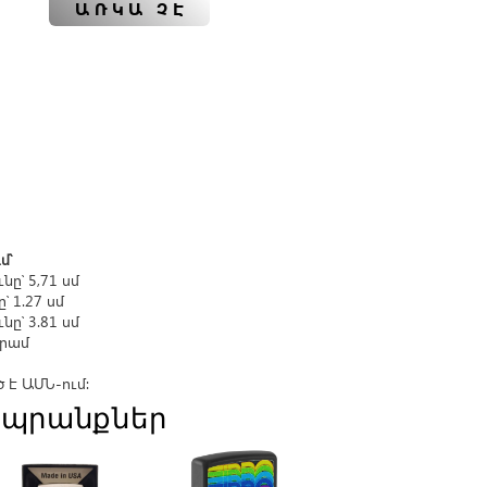
ԱՌԿԱ ՉԷ
մ՝
նը՝ 5,71 սմ
՝ 1.27 սմ
նը՝ 3.81 սմ
գրամ
է ԱՄՆ-ում։
պրանքներ