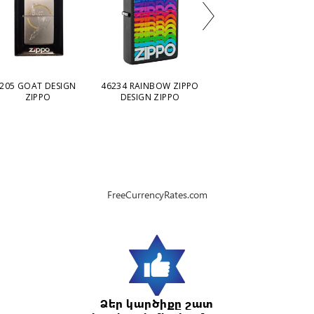
205 GOAT DESIGN
46234 RAINBOW ZIPPO
29989 TONE ON TONE
ZIPPO
DESIGN ZIPPO
DESIGN ZIPPO
FreeCurrencyRates.com
Ձեր կարծիքը շատ