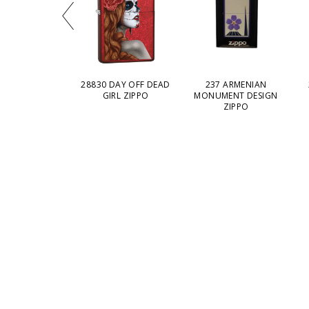
58 SERENITY
28830 DAY OFF DEAD
237 ARMENIAN
 DESIGN ZIPPO
GIRL ZIPPO
MONUMENT DESIGN
ZIPPO