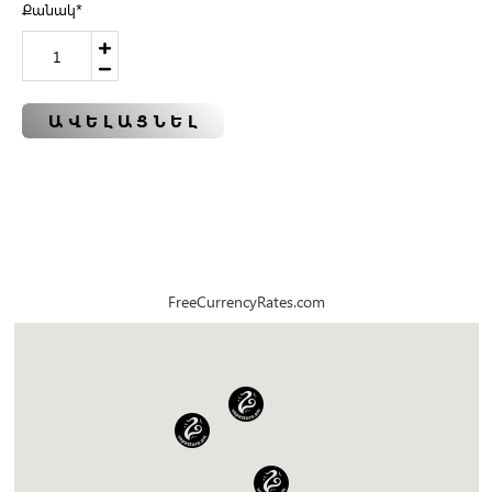
Քանակ
*
ԱՎԵԼԱՑՆԵԼ
FreeCurrencyRates.com