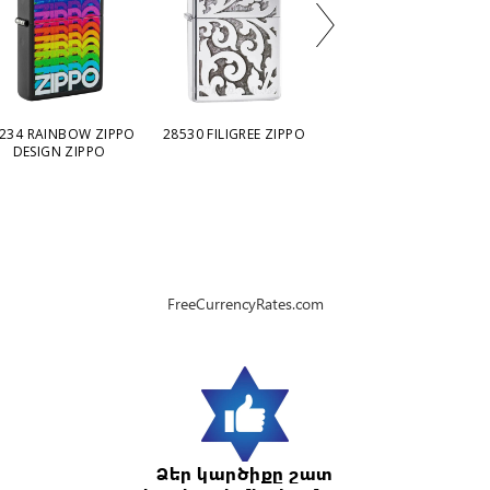
234 RAINBOW ZIPPO
28530 FILIGREE ZIPPO
29989 TONE ON TONE
DESIGN ZIPPO
DESIGN ZIPPO
FreeCurrencyRates.com
Ձեր կարծիքը շատ