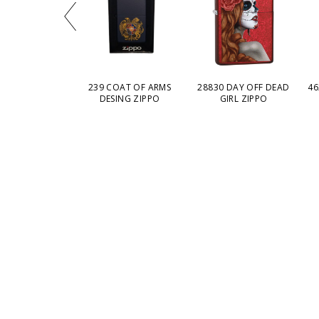
58 SERENITY
239 COAT OF ARMS
28830 DAY OFF DEAD
46
 DESIGN ZIPPO
DESING ZIPPO
GIRL ZIPPO