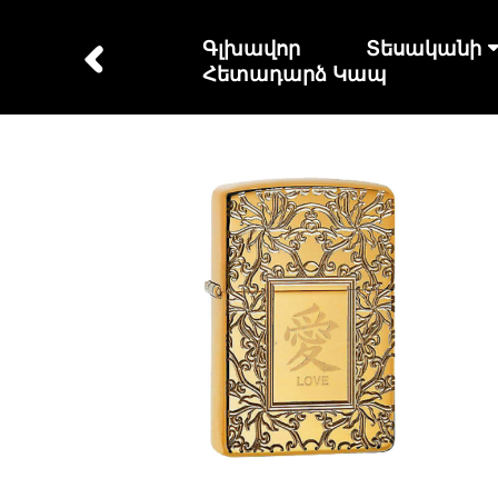
Գլխավոր
Տեսականի
Հետադարձ Կապ