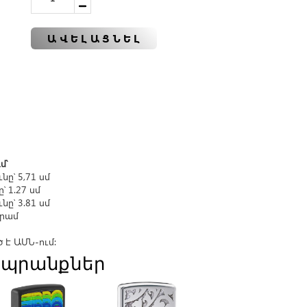
ԱՎԵԼԱՑՆԵԼ
մ՝
նը՝ 5,71 սմ
՝ 1.27 սմ
նը՝ 3.81 սմ
գրամ
է ԱՄՆ-ում։
պրանքներ