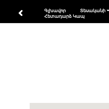
Գլխավոր
Տեսականի
Հետադարձ Կապ